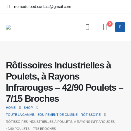
nomadefood.contact@gmail.com
0
Rôtissoires Industrielles à
Poulets, à Rayons
Infrarouges – 42/90 Poulets –
7/15 Broches
HOME
SHOP
TOUTE LA GAMME
,
EQUIPEMENT DE CUISINE
,
RÔTISSOIRE
RÔTISSOIRES INDUSTRIELLES À POULETS, À RAYONS INFRAROUGES –
42/90 POULETS – 7/15 BROCHES